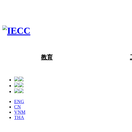
教育
ENG
CN
VNM
THA