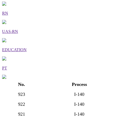
RN
UAS-RN
EDUCATION
PT
No.
Process
923
I-140
922
I-140
921
I-140