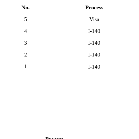
No.
Process
5
Visa
4
I-140
3
I-140
2
I-140
1
I-140