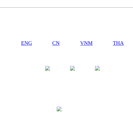
ENG
CN
VNM
THA